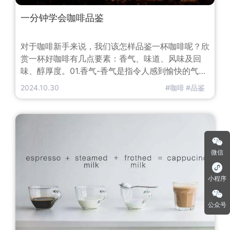
一分钟学会咖啡品鉴
​对于咖啡新手来说，我们该怎样品鉴一杯咖啡呢？欣
赏一杯好咖啡有几点要素：香气、味道、风味及回
味、醇厚度。01.香气-香气是指令人感到愉快的气息
的总称，我们对咖啡的香气并不陌生。香气对于咖啡
2024.10.30
#咖啡
#品鉴
而言至关重要，我们通过嗅觉闻到的香气往往能让人
更直观是去期待这杯咖啡所带给我们的味蕾盛宴。干
香是指的从新鲜咖啡豆研磨后发出的气体，这些气体
成分主要是芳香酯类将新鲜研磨的咖啡粉凑近在口鼻
处，你会感知到来自不同咖啡产
微信
小程序
公众号