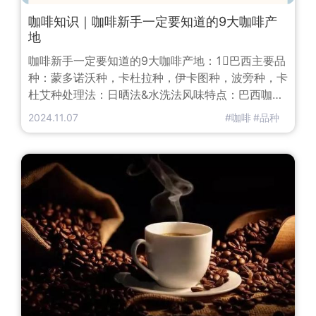
咖啡知识｜咖啡新手一定要知道的9大咖啡产
地
咖啡新手一定要知道的9大咖啡产地：1⃣️巴西主要品
种：蒙多诺沃种，卡杜拉种，伊卡图种，波旁种，卡
杜艾种处理法：日晒法&水洗法风味特点：巴西咖啡
名声在外，它的酸味很淡，口感清甜，闻起来还有一
2024.11.07
#咖啡
#品种
股类似坚果的气味。在制作综合咖啡时，人们总喜欢
用巴西咖啡来打底。2⃣️哥伦比亚主要品种：卡杜拉
种，卡斯提优种处理法：水洗法风味特点：醇度适
宜，入口顺滑，酸度适中3⃣️埃塞俄比亚主要品种：
原生种处理法：水洗法&日晒