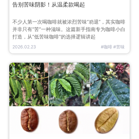
告别苦味阴影！从温柔款喝起
不少人第一次喝咖啡就被浓烈苦味“劝退”，其实咖啡
并非只有“苦”一种滋味。这篇新手指南专为咖啡小白
打造，从“低苦味咖啡”的选择逻辑讲起
2026.02.23
#咖啡
#苦味