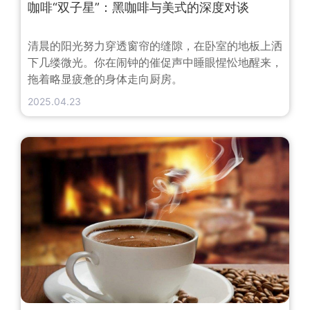
咖啡“双子星”：黑咖啡与美式的深度对谈
清晨的阳光努力穿透窗帘的缝隙，在卧室的地板上洒
下几缕微光。你在闹钟的催促声中睡眼惺忪地醒来，
拖着略显疲惫的身体走向厨房。
2025.04.23