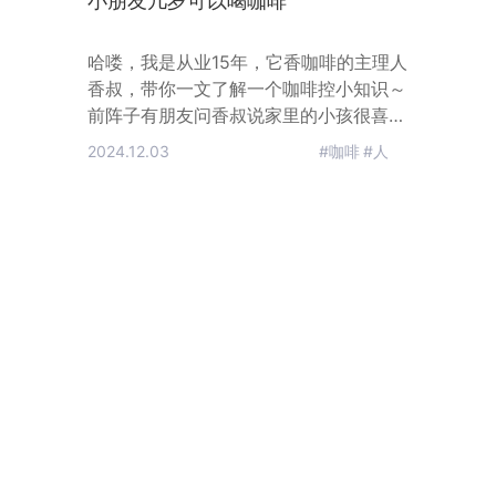
小朋友几岁可以喝咖啡
哈喽，我是从业15年，它香咖啡的主理人
香叔，带你一文了解一个咖啡控小知识～
前阵子有朋友问香叔说家里的小孩很喜欢
喝咖啡，该不该让他喝。香叔记得评论区
2024.12.03
#咖啡
#人
也有朋友问过这个问题所以今天就做个笔
记来聊聊这个话题。咖啡之所以深受大家
喜爱，除了它提神的功效以外，也是因为
咖啡本身也算是健康的饮品，不少国内外
的研究都表明，适量喝咖啡可以降低某些
癌症、糖尿病、心血管疾病的风险，当然
这里的咖啡都是指的纯黑咖啡，或者只加
了