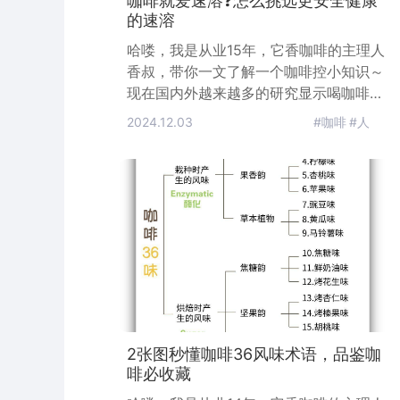
咖啡就爱速溶❓怎么挑选更安全健康
的速溶
哈喽，我是从业15年，它香咖啡的主理人
香叔，带你一文了解一个咖啡控小知识～
现在国内外越来越多的研究显示喝咖啡并
不会带来健康问题，相反每天一定量的黑
2024.12.03
#咖啡
#人
咖啡还有很多好处。香叔之前的文章有详
细介绍过黑咖啡的功效。但值得注意的
是，所有研究包括香叔推荐的健康咖啡，
都是用咖啡豆制作的纯咖啡饮品而不是咖
啡味儿的饮料。而且香叔一般建议纯黑
咖，或者黑咖加牛奶而成的拿铁，尽量不
要加糖。根据调查，目前国内的咖啡消费
市场速
2张图秒懂咖啡36风味术语，品鉴咖
啡必收藏