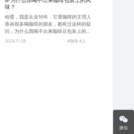
🌈为什么你喝不出来咖啡包装上的风
味？
哈喽，我是从业16年，它香咖啡的主理人
香叔很多喝咖啡的朋友，都有过这样的疑
问，为什么我喝不出来咖啡豆包装上的那
些风味，咖啡师真的能喝出来吗？是不是
2024.11.29
#咖啡
#人
商家编造出来的玄学呢？这是因为我们熟
悉的味道换了一种形态出现，你可能一下
子没认出来。香叔还是拿大家经常吃的苹
果举例，比如你把红富士、国光、阿克
苏、黄香蕉、蛇果等不同的10种苹果削皮
切成一样的小块，单独吃你是可以很清楚
知道自己吃的是哪一款苹果，但是削皮切
成
微信