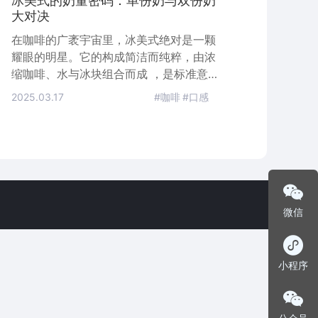
冰美式的奶量密码：单份奶与双份奶
大对决
在咖啡的广袤宇宙里，冰美式绝对是一颗
耀眼的明星。它的构成简洁而纯粹，由浓
缩咖啡、水与冰块组合而成 ，是标准意
式咖啡（Espresso）被多量热水稀释后
2025.03.17
#咖啡
#口感
的产物，诞生于二战期间驻意大利的美国
士兵将当地浓缩咖啡加水稀释的创意之
举，后经退役军人带回美国并逐渐风靡全
球。
微信
小程序