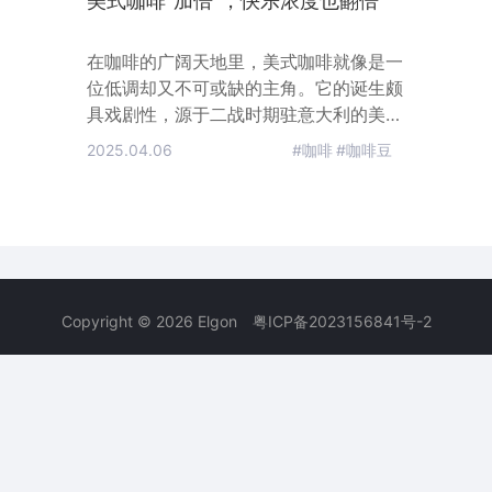
美式咖啡“加倍”，快乐浓度也翻倍
在咖啡的广阔天地里，美式咖啡就像是一
位低调却又不可或缺的主角。它的诞生颇
具戏剧性，源于二战时期驻意大利的美国
士兵。
2025.04.06
#咖啡
#咖啡豆
Copyright © 2026 Elgon
粤ICP备2023156841号-2