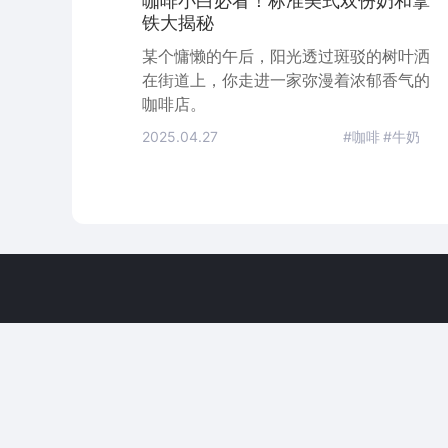
咖啡小白必看！标准美式双份奶和拿
铁大揭秘
某个慵懒的午后，阳光透过斑驳的树叶洒
在街道上，你走进一家弥漫着浓郁香气的
咖啡店。
2025.04.27
#咖啡
#牛奶