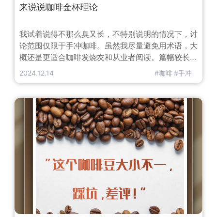
来说说咖啡金杯理论
我试着说得不那么臭又长，不特别说明的情况下，讨
论范围仅限于手冲咖啡。虽然我尽量避免用术语，大
概还是更适合咖啡发烧友和从业者阅读。篇幅较长，
请自备沙发、靠枕、咖啡……哦，未经许可不得转
2024.12.14
#咖啡
#手冲
载，违者必究。提到一杯「完美」的咖啡，我们会想
到什么指标呢？什么？好喝？恭喜你答对了，本文到
此结束。喂喂！我们当然要以好喝为导向，但是……
总会有有一些更客观的指标来衡量吧？我们先来看题
图中的图表。Brewing Con