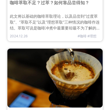
咖啡萃取不足？过萃？如何靠品尝得知？
此文将以基础的咖啡萃取理论，以及品尝到”过度萃
取”、”萃取不足”以及”理想萃取”三种情况的咖啡作连
结。萃取可说是咖啡冲煮中最重要却最不为了解的部
分，萃取代表一切。如果不萃取甚至无法获得一杯咖
2024.12.26
#咖啡
#理想
啡，以下是最简单但不是百分之百准确的说法：萃取
就是用水将咖啡的物质带出来要用谈的都很容易，但
是要融会贯通和应用却难得多。先不在这里深入讨论
萃取时咖啡油脂及微量成分的影响，先讨论较实用及
贴切的资讯，像是如何品尝萃