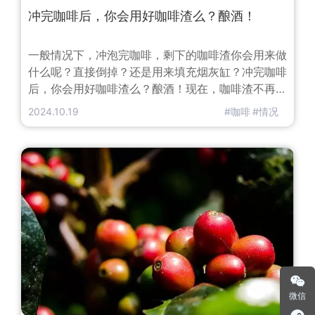
冲完咖啡后，你会用好咖啡渣么？酿酒！
一般情况下，冲泡完咖啡，剩下的咖啡渣你会用来做
什么呢？直接倒掉？还是用来填充烟灰缸？冲完咖啡
后，你会用好咖啡渣么？酿酒！现在，咖啡渣不再只
是渣了，咖啡又有了新的创意。研究人员已经找到了
2024.10.19
#咖啡
#情况
一种将用过的咖啡剩下的咖啡渣变成酒精饮料的方
法。近年来，蒸馏酒行业一直在找寻新的方法，想要
用不同寻常的原料来打造出不同口味的新型酒。一些
科学家开始探索利用咖啡渣进行酿酒的潜能。其中葡
萄牙和加里西亚的研究者们利用咖啡渣
微信