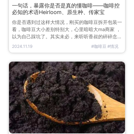
一句话，暴露你是否是真的懂咖啡——咖啡控
必知的术语Heirloom、原生种、传家宝
你是否遇到过这样大情况，刚买的咖啡豆拆开包装一
看，咖啡豆大小差别特别大，心里暗暗大ma商家 ，
以为自己踩坑了。其实未必，来听听香叔的碎碎念
吧。不知道你有没有留意到，埃塞的咖啡豆包装上经
2024.11.19
#咖啡豆
#情况
常会看到“Heirloom”这个词。“Heirloom”的中文是
传家宝的意思，偶尔也会翻译成原生种。在埃塞俄比
亚出产的咖啡，所有无法区分品种的豆子，都会统一
称为Heirloom。这还真不是埃塞人多么鸡贼，想了
这么个通