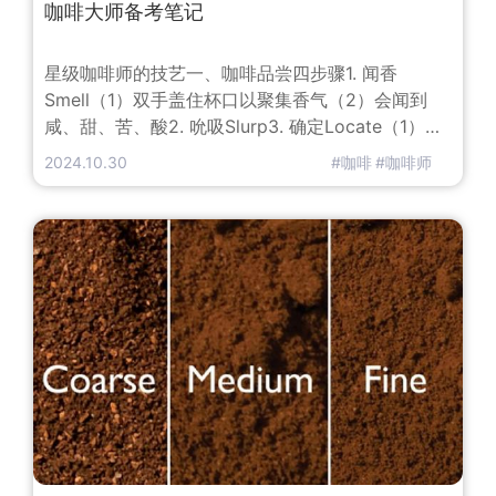
咖啡大师备考笔记
星级咖啡师的技艺一、咖啡品尝四步骤1. 闻香
Smell（1）双手盖住杯口以聚集香气（2）会闻到
咸、甜、苦、酸2. 吮吸Slurp3. 确定Locate（1）感
受其厚重感和口感（2）一般来说，舌头前部感觉甜
2024.10.30
#咖啡
#咖啡师
味，舌头根部感觉苦味，舌头两侧感觉酸味，舌头上
面后部感觉咸味注：咸味一般使用不多，但是对于古
希腊和罗马人来说，由于他们喜欢在葡萄酒中加入海
水，所以咸味使用频率较高4. 描述Describe（1）运