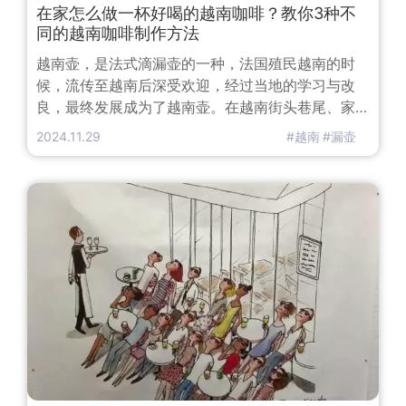
在家怎么做一杯好喝的越南咖啡？教你3种不
同的越南咖啡制作方法
越南壶，是法式滴漏壶的一种，法国殖民越南的时
候，流传至越南后深受欢迎，经过当地的学习与改
良，最终发展成为了越南壶。在越南街头巷尾、家家
户户，你都可以见到寻常的越南人用越南壶慢慢的滴
2024.11.29
#越南
#漏壶
滤咖啡。越南壶最大的缺点就是滤板底部孔较大，直
接滤过的咖啡会有比较多的渣滓，口感上比较浑浊。
为了避免这个问题，你可以选择加一张滤纸。正宗的
越南咖啡是用越南罗豆来制作，因为焦苦味比较重，
所以需要加入炼乳来平衡咖啡的风味。下