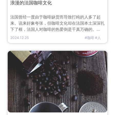
浪漫的法国咖啡文化
法国曾经一度由于咖啡缺货而导致打盹的人多了起
来。说来好象夸张，但咖啡文化却在法国本土深深扎
下了根，法国人对咖啡的热爱倒是千真万确的。
1991年海湾战争爆发，法国也是参战国之一，国内
2024.12.25
#咖啡
#人
部分老百姓担心战争影响日用品的供应，纷纷跑到超
级市场抢购。此事惊动了电视台，当镜头对着满
抱“紧缺物资”的顾客时，却发现他们拿得最多的竟是
咖啡和糖，此事一度成为当时的笑话。法国人喝咖啡
讲究的似乎不在于味道，而是环境和情调，