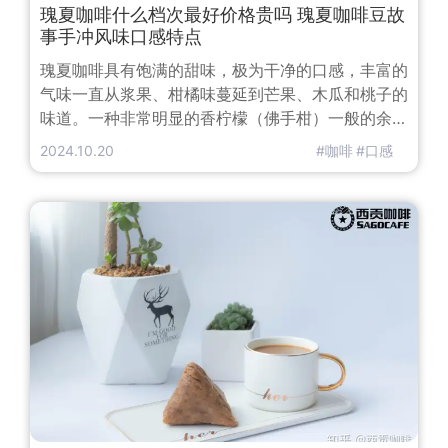
瑰夏咖啡什么档次最好价格贵吗 瑰夏咖啡豆故
事手冲风味口感特点
瑰夏咖啡具有饱满的甜味，极为干净的口感，丰富的
气味一直从浆果、柑橘味蔓延到芒果、木瓜和桃子的
味道。一种非常明显的香柠檬（佛手柑）一般的余味
也是其典型的杯测属性。迄今为止，瑰夏咖啡，一直
2024.10.20
#咖啡
#口感
是咖啡品种中的冠军。瑰夏历史 1931年默默无闻
地从埃塞俄比亚西南部的瑰夏山（Geisha
Mountain，恰巧与日文的艺妓同音）输出肯尼亚，
浪迹坦桑尼亚，后来被哥斯达黎加CATIE农业研究所
收编为T2722