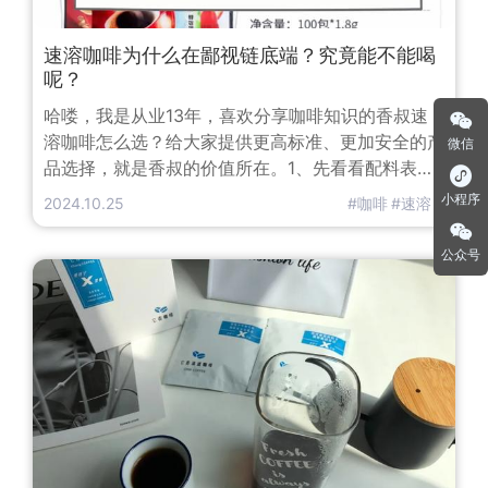
速溶咖啡为什么在鄙视链底端？究竟能不能喝
呢？
哈喽，我是从业13年，喜欢分享咖啡知识的香叔速
溶咖啡怎么选？给大家提供更高标准、更加安全的产
微信
品选择，就是香叔的价值所在。1、先看看配料表。
选速溶咖啡的时候，香叔告诉你，一定要注意看配料
小程序
2024.10.25
#咖啡
#速溶
成分表，表里排第一位的就是该产品最主要的原材
料。比如图二图三，排位第一二的就是白砂糖和植脂
公众号
末，速溶咖啡粉排在最后，这其实都不是咖啡，是咖
啡味的糖水。香叔并不是说见到这些成分就千万别
喝，有毒！而是说既然能避免，为什么不