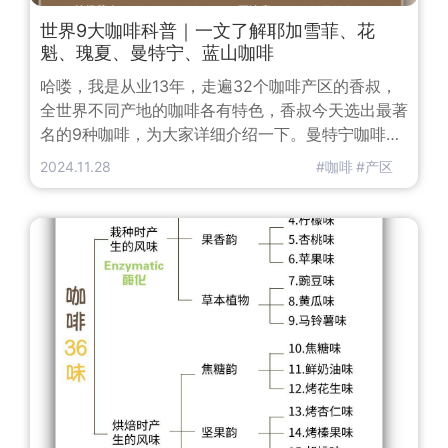
世界9大咖啡科普｜一文了解耶加雪菲、花
魁、瑰夏、曼特宁、蓝山咖啡
哈喽，我是从业13年，走遍32个咖啡产区的香叔，
全世界不同产地的咖啡各有特色，香叔今天选出最著
名的9种咖啡，为大家详细介绍一下。曼特宁咖啡产
自印尼苏门答腊岛北部，是最有“咖啡味儿”的咖啡。
2024.11.28
#咖啡
#产区
曼特宁咖啡，大多是一个一个的小农户进行小面积种
植，多种在火山灰质地的土壤里，周围有高大的遮阴
树。特殊的种植环境和湿刨处理法让曼特宁具有果木
的香，焦糖的甜，喝完还有很强的回甘，特别适合亚
洲人口味。蓝山咖啡是产在蓝山