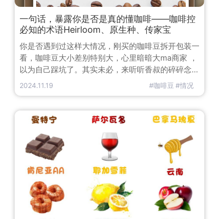
一句话，暴露你是否是真的懂咖啡——咖啡控
必知的术语Heirloom、原生种、传家宝
你是否遇到过这样大情况，刚买的咖啡豆拆开包装一
看，咖啡豆大小差别特别大，心里暗暗大ma商家 ，
以为自己踩坑了。其实未必，来听听香叔的碎碎念
吧。不知道你有没有留意到，埃塞的咖啡豆包装上经
2024.11.19
#咖啡豆
#情况
常会看到“Heirloom”这个词。“Heirloom”的中文是
传家宝的意思，偶尔也会翻译成原生种。在埃塞俄比
亚出产的咖啡，所有无法区分品种的豆子，都会统一
称为Heirloom。这还真不是埃塞人多么鸡贼，想了
这么个通