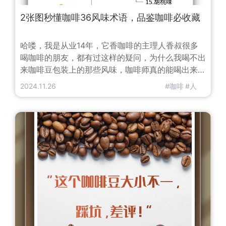
2张图秒懂咖啡36风味术语，品鉴咖啡必收藏
哈喽，我是从业14年，它香咖啡的主理人香叔很多
喝咖啡的朋友，都有过这样的疑问，为什么我喝不出
来咖啡豆包装上的那些风味，咖啡师真的能喝出来
吗？是不是商家编造出来的玄学呢？这是因为我们熟
2024.11.26
#咖啡
#人
悉的味道换了一种形态出现，你可能一下子没认出
来。香叔还是拿大家经常吃的苹果举例，比如你把红
富士、国光、阿克苏、黄香蕉、蛇果等不同的10种
苹果削皮切成一样的小块，单独吃你是可以很清楚知
道自己吃的是哪一款苹果，但是削皮切成