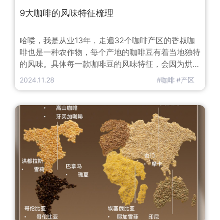
9大咖啡的风味特征梳理
哈喽，我是从业13年，走遍32个咖啡产区的香叔咖
啡也是一种农作物，每个产地的咖啡豆有着当地独特
的风味。具体每一款咖啡豆的风味特征，会因为烘焙
方式不同有所变化，香叔仅就该产区典型的咖啡豆特
2024.11.28
#咖啡
#产区
征做讲解。1、耶加雪菲：出产的咖啡花香浓郁，口
感均衡，喝起来非常顺口。2、曼特宁：颗粒饱满，
带有极重的浓香味，特别喜欢它的人会沉迷于它的苦
后回甘。同时又具有焦糖味和巧克力味，而酸味不突
出，有种浓郁的醇度，特别适合亚