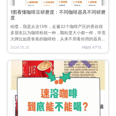
1图看懂咖啡豆研磨度：不同咖啡器具不同研磨
度
哈喽，我是从业13年，走遍32个咖啡产区的香叔很
多朋友以为咖啡粉就一种，颗粒度大小都一样，毕竟
大牌比如星爸爸的咖啡粉，从来不用看你用的器具是
啥。一种颗粒度，对于品牌标准化来说会非常容易，
2024.10.25
#咖啡
#产区
否则连包装都要设计5款不同的，别说还要预测不同
的销量而备货了。实际上，咖啡粉的粗细对于一杯咖
啡有很大的影响，就拿手冲咖啡来说，如果磨得太
细，水和咖啡粉表面接触过多，易萃取出太多杂质和
苦味，但若是磨得太粗，水粉接触不