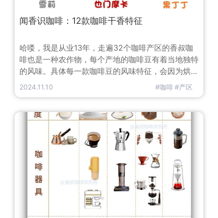
闻香识咖啡：12款咖啡干香特征
哈喽，我是从业13年，走遍32个咖啡产区的香叔咖
啡也是一种农作物，每个产地的咖啡豆有着当地独特
的风味。具体每一款咖啡豆的风味特征，会因为烘焙
方式不同有所变化，香叔仅就该产区典型的咖啡豆特
2024.11.10
#咖啡
#产区
征做讲解。咖啡的干香和湿香咖啡香气：是一种储藏
在咖啡油脂里的挥发性芳香物。咖啡的香气在室温下
或与热水结合后，挥散在空气中，由鼻腔的嗅觉细胞
接收，然后传达大脑所呈现的气味模式。对于咖啡的
香气来说，在室温下没有和热水接