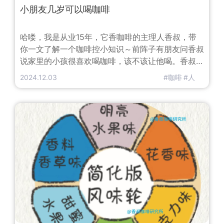
小朋友几岁可以喝咖啡
哈喽，我是从业15年，它香咖啡的主理人香叔，带
你一文了解一个咖啡控小知识～前阵子有朋友问香叔
说家里的小孩很喜欢喝咖啡，该不该让他喝。香叔记
得评论区也有朋友问过这个问题所以今天就做个笔记
2024.12.03
#咖啡
#人
来聊聊这个话题。咖啡之所以深受大家喜爱，除了它
提神的功效以外，也是因为咖啡本身也算是健康的饮
品，不少国内外的研究都表明，适量喝咖啡可以降低
某些癌症、糖尿病、心血管疾病的风险，当然这里的
咖啡都是指的纯黑咖啡，或者只加了