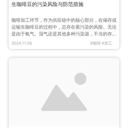
生咖啡豆的污染风险与防范措施
咖啡加工环节，作为供应链中的核心部分，在储存或
运输生咖啡豆的过程中，总存在着污染的风险。无论
是由于氧气、湿气还是其他多种污染源，不当的存储
和包装方式都可能导致生咖啡豆受到污染。而一旦污
2024.11.08
#咖啡
#加工
染，咖啡豆的品质就可能降低，甚至变得不适宜饮
用。为了进一步了解生咖啡豆的污染途径、潜在危
险，以及如何防范污染风险，我们采访了Soluagro
公司的合伙人斯蒂芬·库切（Stephane Cuchet）。
Soluagro