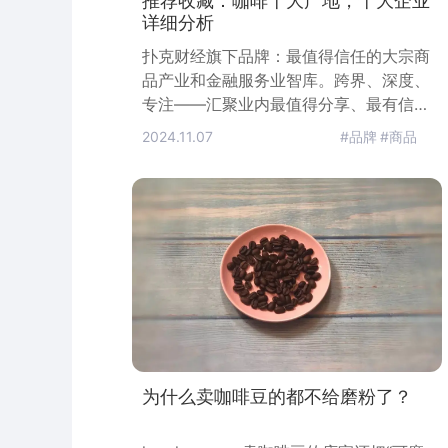
推荐收藏：咖啡十大产地，十大企业
详细分析
扑克财经旗下品牌：最值得信任的大宗商
品产业和金融服务业智库。跨界、深度、
专注——汇聚业内最值得分享、最有信息
浓度的知识。欢迎移步微信公众平台：
2024.11.07
#品牌
#商品
puoketrader原文链接：推荐收藏：咖啡
十大产地，十大企业详细分析由扑克投资
家整理，转载请注明出处在世界各地，咖
啡是人们喜欢的饮品，充满了生活的每个
时刻。无论在家里、还是在办公室、或是
各种社交场合，人们都在品着咖啡、它与
时尚、现代生活联系在一起。那么，
为什么卖咖啡豆的都不给磨粉了？