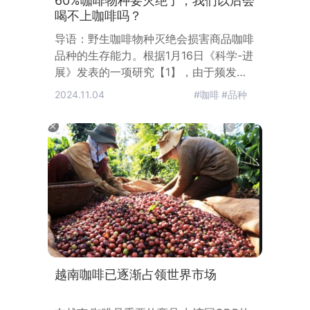
60%咖啡物种要灭绝了，我们以后会
喝不上咖啡吗？
导语：野生咖啡物种灭绝会损害商品咖啡
品种的生存能力。根据1月16日《科学-进
展》发表的一项研究【1】，由于频发而
持久的干旱、森林面积减少和致命害虫扩
2024.11.04
#咖啡
#品种
散，世界上大部分的野生咖啡物种很有可
能在未来几十年内走向灭绝。埃塞俄比亚
的一处咖啡种植林。来源: Emily
Garthwaite这一发现为目前市场规模高
达数十亿美元的咖啡行业敲响了警钟。咖
啡行业的两大主要品种分别是阿拉比卡豆
（Coffea arabi
越南咖啡已逐渐占领世界市场