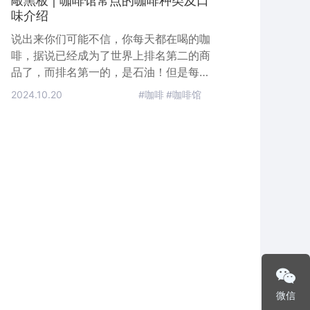
敲黑板 | 咖啡馆常点的咖啡种类及口
味介绍
说出来你们可能不信，你每天都在喝的咖
啡，据说已经成为了世界上排名第二的商
品了，而排名第一的，是石油！但是每一
家咖啡馆，菜单上的咖啡口味辣么多，你
2024.10.20
#咖啡
#咖啡馆
常喝的其实也就那几种。拿铁、玛奇朵、
卡布奇诺、摩卡，大概是很多人对于咖啡
最初的认知了。意式浓缩Espresso意式
浓缩是一种具有强烈口感的咖啡类型，发
明及发展于意大利，制作过程借由短时间
而高压冲煮而成，将咖啡的风味浓缩后，
口感尤为强烈。通常供应量以“份”（
微信