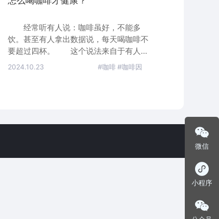
怎么喝咖啡才健康？
经常听有人说：咖啡虽好，不能多
饮。甚至有人拿出数据说，每天喝咖啡不
要超过四杯。 这个说法来自于有人建
议，每天的咖啡因摄入量不要超过400毫
2024.10.23
#咖啡
#咖啡因
克。我们这里姑且不论这个说法是否有道
理，毕竟现在没有严格细致的分析和研
究，无法确定准确的标准。所以假设它是
对的。 那么，一杯滴滤咖啡的咖啡因
大约就是100毫克，那就是一天不能超过
四杯这个说法的原因。 但是一杯意式
浓缩咖啡含咖啡因是滴滤咖啡的一半，所
微信
以每
小程序