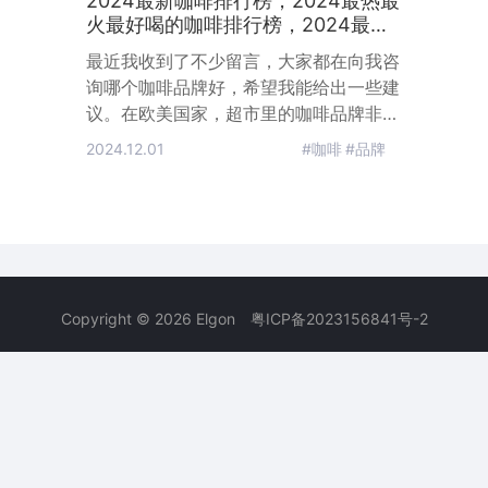
2024最新咖啡排行榜，2024最热最
火最好喝的咖啡排行榜，2024最值
得一喝的咖啡排行榜，2024性价比
最近我收到了不少留言，大家都在向我咨
咖啡排行榜！
询哪个咖啡品牌好，希望我能给出一些建
议。在欧美国家，超市里的咖啡品牌非常
丰富，就像国内超市里各种瓶装饮料品牌
2024.12.01
#咖啡
#品牌
一样琳琅满目。口感不错的品牌比比皆
是，而且你在英国超市很难找到有中药味
或香精味的咖啡。在英国的时候，我在
Tesco（乐购）、Sainsbury's（森
永）、Asda（阿斯达）、Morrisons（莫
里森）、Aldi（阿尔迪）等超市逛的时候
Copyright © 2026 Elgon
粤ICP备2023156841号-2
留心观察过一些卖