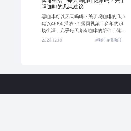
咖啡生活 | 每天喝咖啡健康吗？关于
喝咖啡的几点建议
黑咖啡可以天天喝吗？关于喝咖啡的几点
建议4984 播放 · 1 赞同视频​十多年的职
场生涯，几乎每天都有咖啡的陪伴；健康
的喝咖啡，才能让咖啡成为效率的加速
2024.12.19
#咖啡
#喝咖啡
器，而不是让咖啡把你的身体“掏空”。本
文会从以下几个方面，介绍个人喝咖啡的
一些体会。一、我的身体适合喝咖啡吗？
二、什么是健康的咖啡？三、职场咖啡推
荐一、我的身体适合喝咖啡吗？先判断自
己对咖啡因敏感性我们每个人对咖啡的反
应都不一样，不是每个人都适合