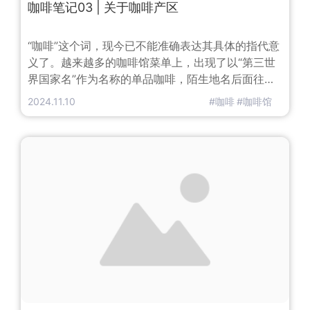
咖啡笔记03 | 关于咖啡产区
“咖啡”这个词，现今已不能准确表达其具体的指代意
义了。越来越多的咖啡馆菜单上，出现了以“第三世
界国家名”作为名称的单品咖啡，陌生地名后面往往
还会拖家带口一堆信息：耶加雪菲、水洗、浅烘 ……
2024.11.10
#咖啡
#咖啡馆
每个字都认识，但连在一起看，内心小秩序就开始混
乱了。单品咖啡（Single-Origin Coffee）指来自同
一国家、同一产区或同一庄园，甚至是具体到同一个
山头的咖啡豆。与其相对的是拼配咖啡（Blend Cof