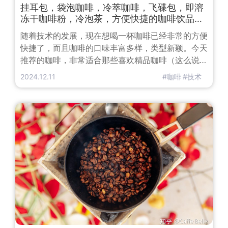
挂耳包，袋泡咖啡，冷萃咖啡，飞碟包，即溶
冻干咖啡粉，冷泡茶，方便快捷的咖啡饮品选
择
随着技术的发展，现在想喝一杯咖啡已经非常的方便
快捷了，而且咖啡的口味丰富多样，类型新颖。今天
推荐的咖啡，非常适合那些喜欢精品咖啡（这么说是
为了区别传统速溶咖啡，勿喷），喜欢咖啡本来味道
2024.12.11
#咖啡
#技术
的办公室一族，学生一族，旅行一族等，以及那些嫌
操作麻烦、不方便又急需一杯咖啡提神的朋友。这类
咖啡体积小巧，便于携带，冲泡方便。以下有些我自
己喝过的，常喝的牌子，或者说在业内辨识度比较高
的。咖啡的话，其实某宝上面的选择