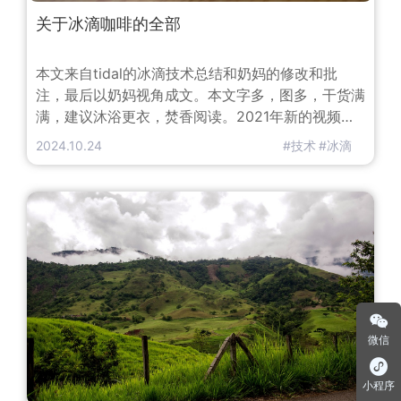
关于冰滴咖啡的全部
本文来自tidal的冰滴技术总结和奶妈的修改和批
注，最后以奶妈视角成文。本文字多，图多，干货满
满，建议沐浴更衣，焚香阅读。2021年新的视频教
程更新。冰咖啡系列| 冰滴咖啡制作教程，香气爆棚
2024.10.24
#技术
#冰滴
的体验2.1 万播放 · 12 赞同视频​奶妈在跟tidal讨论冰
滴咖啡的配方的时候，跟他说做出来的咖啡效果不
佳，没有手冲来得惊艳。他感到很奇怪，不应该啊，
说论整体层次感、框架感和整体的风味饱满度的话，
冰滴肯定
微信
小程序