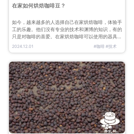
在家如何烘焙咖啡豆？
如今，越来越多的人选择自己在家烘焙咖啡，体验手
工的乐趣。他们没有专业的技术和渊博的知识，有的
只是对咖啡的喜爱。在家烘焙咖啡可以使用的器具，
通常有铁锅和烤箱。翻炒的代表——铁锅烘焙咖啡在
2024.12.01
#咖啡
#技术
用，铁锅烘焙咖啡时一定要注意以下几点：一、小火
（出火孔四周都有火苗，而不是指中间一圈）加热，
将铁锅烧干水汽，定要注意保证铁锅的干燥，不能有
水分。然后放入适量的咖啡，生豆平铺锅底，慢慢开
始翻搅生豆。二、用锅铲不断翻动，