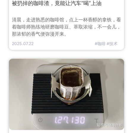
被扔掉的咖啡渣，竟能让汽车“喝”上油
清晨，走进熟悉的咖啡馆，点上一杯香醇的拿铁，看
着咖啡师熟练地研磨咖啡豆、萃取浓缩，不一会儿，
那浓郁的香气便弥漫开来。
2025.07.22
#咖啡
#技术