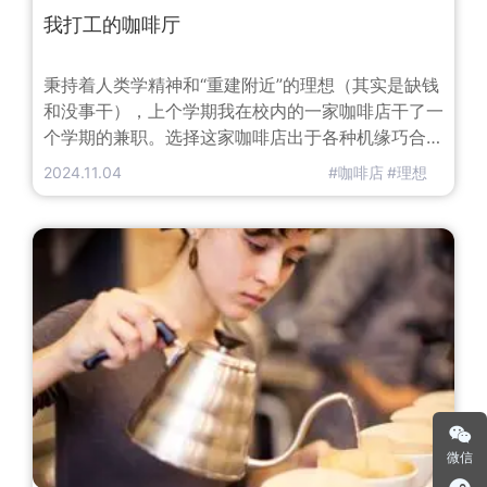
我打工的咖啡厅
秉持着人类学精神和“重建附近”的理想（其实是缺钱
和没事干），上个学期我在校内的一家咖啡店干了一
个学期的兼职。选择这家咖啡店出于各种机缘巧合，
同时也带有我自己的好奇心：它应该是真正意义上的
2024.11.04
#咖啡店
#理想
公共领域，而我就好像能在有报酬的情况下来做一番
民族志的调查。不过一个学期下来，想要逃脱的心情
淹没了我记录的冲动，以至于到了现在才终于重鼓勇
气，想要写写这段经历。这段生活经验就好像
微信