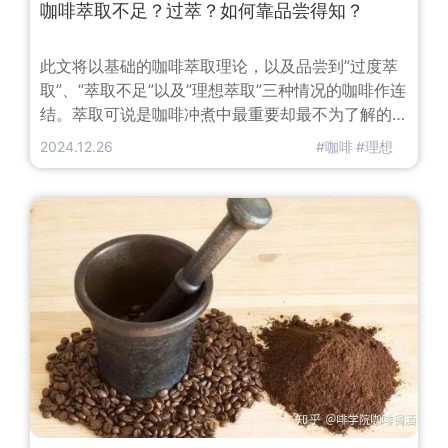
咖啡萃取不足？过萃？如何靠品尝得知？
此文将以基础的咖啡萃取理论，以及品尝到”过度萃
取”、”萃取不足”以及”理想萃取”三种情况的咖啡作连
结。萃取可说是咖啡冲煮中最重要却最不为了解的部
分，萃取代表一切。如果不萃取甚至无法获得一杯咖
2024.12.26
#咖啡
#理想
啡，以下是最简单但不是百分之百准确的说法：萃取
就是用水将咖啡的物质带出来要用谈的都很容易，但
是要融会贯通和应用却难得多。先不在这里深入讨论
萃取时咖啡油脂及微量成分的影响，先讨论较实用及
贴切的资讯，像是如何品尝萃