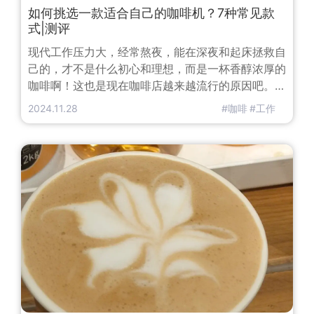
如何挑选一款适合自己的咖啡机？7种常见款
式|测评
现代工作压力大，经常熬夜，能在深夜和起床拯救自
己的，才不是什么初心和理想，而是一杯香醇浓厚的
咖啡啊！这也是现在咖啡店越来越流行的原因吧。从
1818年Mr.Laurens发明出第一台咖啡萃取器到如今
2024.11.28
#咖啡
#工作
咖啡机市场如此成熟，已过去将近200年。期间，咖
啡机从外形到功能，都经历了相当多的变革，日益完
善。冲泡咖啡的器具种类很多，方法更多。本期就和
大家探讨一下7种常见的咖啡冲泡器具和具体使用方
法。机会难得，赶紧