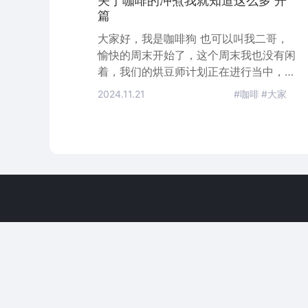
关于咖啡的冲煮我就知道这么多 开
篇
大家好，我是咖啡狗 也可以叫我二哥，
愉快的周末开始了，这个周末我也没有闲
着，我们的烘豆师计划正在进行当中，这
周六的分享课程是我来给大家做的分享
2024.11.21
#咖啡
#大家
PPT写了又改改了又写，昨天晚上洗澡的
时候灵感又来了，感觉内容要扩充一下，
今天早上六点半拍起床有，又修改了一
次，差一点错过了开课时间，还好十点钟
准时到达了”见面说“大家都没有任何思想
准备，上来就是干货，化学方程式都上来
了，而且参加分享课程的同学说希望下次
课程