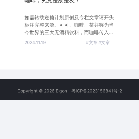
咖啡，究竟是敌是友？
如需转载逆糖计划原创及专栏文章请开头
标注完整来源。可可、咖啡、茶并称为当
今世界的三大无酒精饮料，而咖啡传入中
国的历史并不长。但不知从何时起，咖啡
2024.11.19
#文章
#文章
好像成了时尚的代名词。咖啡销售量也在
逐年上升，咖啡似乎也随之成为了时下都
市社交、工作、生活的一部分。然而，大
多数人对咖啡的健康与否似乎还存在着某
些疑虑：对心脏不好？患癌风险？影响睡
眠？咖啡因中毒？一天到底能喝几杯？今
Copyright © 2026 Elgon
粤ICP备2023156841号-2
天我们就来帮您解开这些谜团吧。【太长
不看