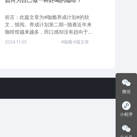
如何为自己做一杯好喝的咖啡？
前言：此篇文章为#咖瘾养成计划#的软
文，慎阅。养成计划第二期···随着近年来
咖啡馆越来越多，而口感却没有趋向于上
涨或者平衡，反而是应了那个定律。当你
2024.11.05
#咖瘾
#篇文章
的量上来的时候，你的质则会下降许多。
而如今像星巴克这么“稳定”的企业实属不
多。那么，怎么样为自己做一杯好喝的咖
啡呢？意式咖啡和胶囊机我们暂且不说，
这些是属于价高且不一定味美。那么我们
说手冲吧？但是想想也太狭隘了。还是什
么都不说，随性一点罢了。但不管说C
微信
小程序