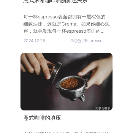
意式浓缩咖啡油脂颜色关系
每一杯espresso表面都拥有一层棕色的
细致油沫，这就是Crema。如果你细心观
察，就会发现每一杯espresso表面的
Crema色泽都不太一样，常见的Crema
2024.12.26
#棕色
#Espresso
颜色从浅金黄色、榛果色、赭红色，到深
棕色不等。究竟这些泛着不同色泽的
Crema向我们透露出什么讯息呢？事实
上，Crema呈现出来的颜色，的确可以告
诉我们很多事情。1.咖啡豆的新鲜度新鲜
度良好的的咖啡豆冲煮espresso，
Crema颜色
意式咖啡的填压