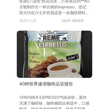
在我们“流传”的说法里，只有填压到**KG
才能制作出一杯合格的espresso。还记
得大约在六七年前我还是一名咖啡师时，
我会通过百度，或者各种论坛来学习咖啡
2024.11.27
#制作
#咖啡师
知识。记得当时（甚至现在）都一直听过
的一个说法。只有填压到**KG才能制作
出一杯合格的espresso：有说5kg、
15kg甚至25kg的。有些咖啡师为了达到
这些重量常常会买一把电子秤，将粉锤和
手柄一同放在电子秤上，踮起一边脚，卯
足了劲，往下一
40种世界速溶咖啡品尝报告
1.PREMIER ESPRESSO气味浓郁，屋内
充满了咖啡味，咖啡糖奶比例适中，口感