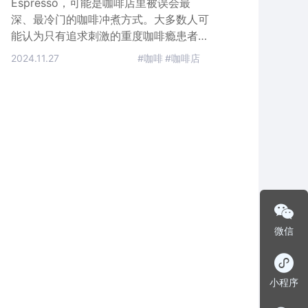
Espresso，可能是咖啡店里被误会最
深、最冷门的咖啡冲煮方式。大多数人可
能认为只有追求刺激的重度咖啡瘾患者或
是专业的咖啡品鉴大师才会选择喝
2024.11.27
#咖啡
#咖啡店
Espresso吧。但其实在1901年，Luigi
Bezzera最早发明世界上第一台浓缩咖啡
机的时候，他并不是为了给那些咖啡瘾君
子“加个油”，也不是为了满足文人骚客的
雅致享受，他只是单纯想要“快速”地制作
一杯咖啡。他的这项发明，在上个世纪
40年代被Achi
微信
小程序