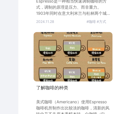
Espresso是一种相当快速调制咖啡的方
式，调制的原理是压力、而非重力。
1903年同时在意大利米兰与杜林两个城
市，发展出Espresso机。Espresso也可
2024.11.28
#咖啡
#方式
以用来指一种综合咖啡豆，而这种咖啡豆
是专为Espresso机器烘焙的综合咖啡。
Espresso也可以用来指一种咖啡豆的烘
焙颜色，很可惜，咖啡业界并没有一种认
定各种烘焙颜色的标准方式。Espresso
也可以用来指称一种咖啡饮料，这是一种
浓缩
了解咖啡的种类
美式咖啡（Americano）使用Espresso
咖啡机所制作出比较淡的咖啡，清新的风