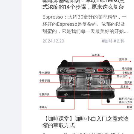
咖啡师基础知识：萃取Espresso意
式浓缩的14个步骤，原来这么复杂
Espresso：大约30毫升的咖啡精华，一
杯好的Espresso是复杂的、浓郁的以及
甜蜜的，它是我们每一天最美好的开始。
Espresso不仅仅只是一杯饮料，它可是
2024.12.29
#咖啡
#饮料
大多数咖啡控们的最爱，就像很多人喜爱
拿铁、卡布奇诺、美式咖啡、馥芮白、可
塔朵、玛琪雅朵…这些咖啡一样（它也是
制作这些咖啡的基底）。换句话说，学会
怎么萃取出一杯好的Espresso，可能是
你成为一名咖啡师最重要的事。记住：想
要萃取出一杯好
【咖啡课堂】咖啡小白入门之意式浓
缩的萃取方式