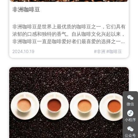
非洲咖啡豆
非洲咖啡豆是世界上最优质的咖啡豆之一，它们具有
浓郁的口感和独特的香气。自从咖啡文化兴起以来，
非洲咖啡豆一直是咖啡爱好者们最喜爱的选择之一。
非洲是咖啡的故乡之一，据说咖啡在非洲的埃塞俄比
2024.10.19
#非洲
#咖啡豆
亚最早被发现和栽种。而后，咖啡随着贸易和殖民主
义的扩张传播到了其他非洲地区，如肯尼亚、坦桑尼
亚、卢旺达、布隆迪等地。这些国家的咖啡生产商经
过多年的精心耕种和技术革新，逐渐发展出了自己的
品种和风味。非洲咖啡豆的品种繁多
微信
小程序
公众号