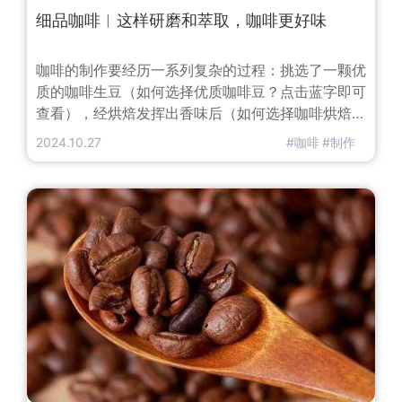
细品咖啡︱这样研磨和萃取，咖啡更好味
咖啡的制作要经历一系列复杂的过程：挑选了一颗优
质的咖啡生豆（如何选择优质咖啡豆？点击蓝字即可
查看），经烘焙发挥出香味后（如何选择咖啡烘焙程
度？点击蓝字即可查看），还要研磨成适当粗细才能
2024.10.27
#咖啡
#制作
进入最后的制作阶段。如果说咖啡烘焙是完美咖啡的
基础，那咖啡研磨就是放大咖啡味道的关键一步，而
咖啡萃取则是打造一杯完美咖啡的决定性因素。那么
你知道咖啡豆怎么研磨才最合适吗？咖啡豆的研磨程
度和萃取又有何联系？了解了这些知