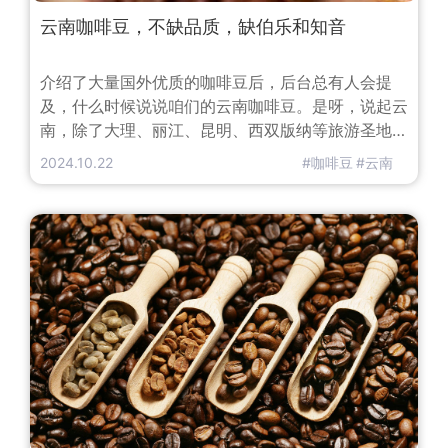
云南咖啡豆，不缺品质，缺伯乐和知音
介绍了大量国外优质的咖啡豆后，后台总有人会提
及，什么时候说说咱们的云南咖啡豆。是呀，说起云
南，除了大理、丽江、昆明、西双版纳等旅游圣地；
鲜花饼、牛肉干和普洱茶等著名特色小吃外，云南咖
2024.10.22
#咖啡豆
#云南
啡豆，其实也是非常有特色的本地特产。很多人可能
不知道，云南小粒咖啡的产量占据中国咖啡95%以
上，且种植历史已有一个世纪之久。云南小粒咖啡品
质到底怎么样呢？好喝吗？为什么它一直不“红”呢？
云南小粒咖啡的历史云南小粒咖啡是