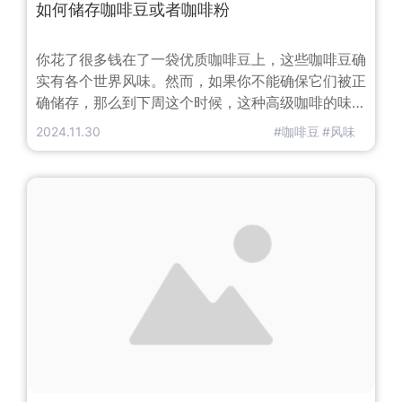
如何储存咖啡豆或者咖啡粉
你花了很多钱在了一袋优质咖啡豆上，这些咖啡豆确
实有各个世界风味。然而，如果你不能确保它们被正
确储存，那么到下周这个时候，这种高级咖啡的味道
就不会那么好了。请不要像许多人一样使用错误的方
2024.11.30
#咖啡豆
#风味
法或使用不合适的容器来存储咖啡豆。如果您想保留
那些咖啡豆的新鲜度，请继续阅读，因为我有一些最
重要的内幕秘诀，可以确保您的咖啡豆在更长时间内
保持新鲜。如何发现新鲜烘焙的咖啡豆购买并储存陈
旧的咖啡，这是没有意义的。因此我