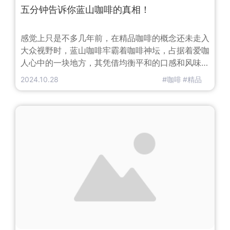
五分钟告诉你蓝山咖啡的真相！
感觉上只是不多几年前，在精品咖啡的概念还未走入
大众视野时，蓝山咖啡牢霸着咖啡神坛，占据着爱咖
人心中的一块地方，其凭借均衡平和的口感和风味赢
着大众尊重。虽然，据听说日本几乎垄断了蓝山咖
2024.10.28
#咖啡
#精品
啡，但在国内，仍有许多商家不遗余力地卖着蓝山咖
啡，不禁要问中国大陆真的有蓝山咖啡吗？又或者
说，大家买到手里的蓝山咖啡真的是有着严格定义的
蓝山咖啡吗？那么，先来看看牙买加蓝山咖啡究竟有
着怎么的身份地位。1728年，牙买加