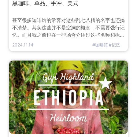
黑咖啡、单品、手冲、美式
甚至很多咖啡馆的常客对这些乱七八糟的名字也还搞
不清楚。其实这些并不是空洞的概念，不需要强行记
忆。而且我之前也在一些场合介绍过这些名称和概
念，不过看来这些内容还是应该周期性地张贴一下。
2024.11.14
#咖啡馆
#记忆
先说黑咖啡，本文所提到的咖啡都可以叫黑咖啡。外
观上是黑色的液体的咖啡，统称黑咖啡。所以一般在
咖啡馆你点一杯「黑咖啡」的话……不管端上来的是
什么，不退款。哈哈哈。那么单品咖啡是什么？
Single Origin Coffe